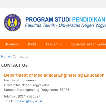
Beranda
Profil
Akademik
Kemahasiswaan & Al
You are here
Home
» Contact us
CONTACT US
Department of Mechanical Engineering Education
Faculty of Engineering
Universitas Negeri Yogyakarta
Kampus Karangmalang, Yogyakarta, 55281
Telp/fax : (0274) 520327
Email:
ptmesin@uny.ac.id