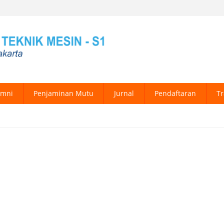
umni
Penjaminan Mutu
Jurnal
Pendaftaran
Tr