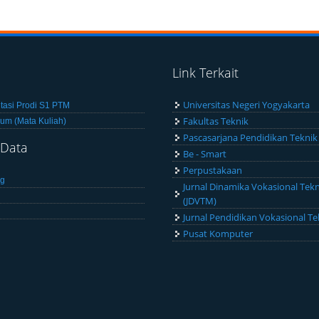
d
Link Terkait
Universitas Negeri Yogyakarta
ditasi Prodi S1 PTM
Fakultas Teknik
lum (Mata Kuliah)
Pascasarjana Pendidikan Teknik
 Data
Be - Smart
Perpustakaan
ng
Jurnal Dinamika Vokasional Tek
(JDVTM)
Jurnal Pendidikan Vokasional T
Pusat Komputer