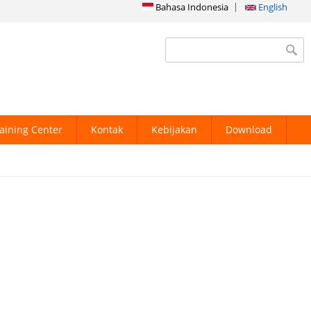
Bahasa Indonesia
English
Search form
aining Center
Kontak
Kebijakan
Download