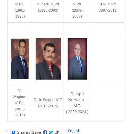
M.Pd.
Munadi, M.Pd.
M.Pd.
SHP, M.Pd.
(1991-
(1996-2003)
(2003-
(2007-2011)
1996)
2007)
Dr.
Dr. Apri
Wagiran,
Nuryanto,
Dr. Ir. Sutopo, M.T.
M.Pd.
M.T.
(2015-2019)
(2011-
( 2020-2024 )
2015)
English