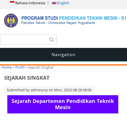
Bahasa Indonesia
English
Search form
Search
Navigation
You are here
Home
»
Profil
» Sejarah Singkat
SEJARAH SINGKAT
Submitted by
adminuny
on Mon, 2023-08-28 08:06
Sejarah Departemen Pendidikan Teknik
Mesin