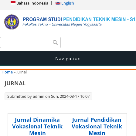
Bahasa Indonesia
English
Search form
Search
Navigation
You are here
Home
» Jurnal
JURNAL
Submitted by
admin
on Sun, 2024-03-17 16:07
Jurnal Dinamika
Jurnal Pendidikan
Vokasional Teknik
Vokasional Teknik
Mesin
Mesin