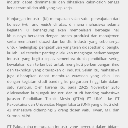
industri dapat diminimalisir dan dihasilkan calon-calon tenaga
kerja terampil dan ahli yang siap kerja.
Kunjungan Industri (KI) merupakan salah satu perwujudan dari
konsep
link
and
match
di atas, di mana mahasiswa selama
kegiatan KI berlangsung akan mempelajari berbagai hal,
khususnya berkaitan dengan proses produksi dan manajemen
serta memahami situasi dan kondisi industri yang sebenarnya
untuk melengkapi pengetahuan yang telah didapatkan di bangku
kuliah. Hal tersebut penting dilakukan mengingat perkembangan
industri yang begitu cepat, sementara dunia pendidikan sering
kewalahan dan terlambat untuk mengikuti perkembangan ilmu
dan teknologi yang diterapkan di industri. Selain itu, mahasiswa
juga diharapkan dapat membuka wawasan yang lebih luas
dengan kegiatan studi banding ke perguruan tinggi lain dalam
satu rumpun. Oleh karena itu, pada 23-25 November 2016
dilaksanakan kunjungak industri dan studi banding mahasiswa
Jurusan Pendidikan Teknik Mesin (JPTM) FT UNY ke PT
Pakoakuina dan Universitas Negeri Jakarta (UNJ) yang diikuti oleh
43 mahasiswa didampingi 2 orang dosen yaitu Tiwan, MT. dan
Surono, M.Pd.
PT Pakoakuina merupakan industri yang bergerak dalam bidang