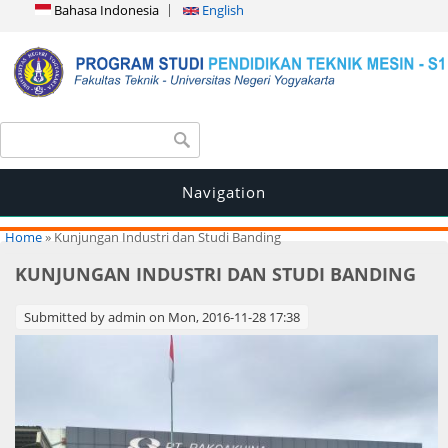
Bahasa Indonesia
English
Search form
Search
Navigation
You are here
Home
» Kunjungan Industri dan Studi Banding
KUNJUNGAN INDUSTRI DAN STUDI BANDING
Submitted by
admin
on Mon, 2016-11-28 17:38