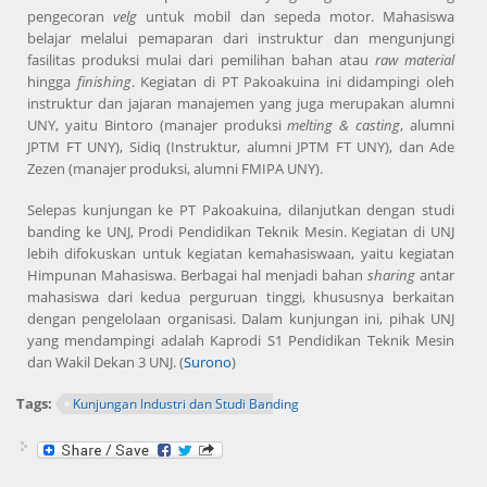
pengecoran
velg
untuk mobil dan sepeda motor. Mahasiswa
belajar melalui pemaparan dari instruktur dan mengunjungi
fasilitas produksi mulai dari pemilihan bahan atau
raw material
hingga
finishing
. Kegiatan di PT Pakoakuina ini didampingi oleh
instruktur dan jajaran manajemen yang juga merupakan alumni
UNY, yaitu Bintoro (manajer produksi
melting & casting
, alumni
JPTM FT UNY), Sidiq (Instruktur, alumni JPTM FT UNY), dan Ade
Zezen (manajer produksi, alumni FMIPA UNY).
Selepas kunjungan ke PT Pakoakuina, dilanjutkan dengan studi
banding ke UNJ, Prodi Pendidikan Teknik Mesin. Kegiatan di UNJ
lebih difokuskan untuk kegiatan kemahasiswaan, yaitu kegiatan
Himpunan Mahasiswa. Berbagai hal menjadi bahan
sharing
antar
mahasiswa dari kedua perguruan tinggi, khususnya berkaitan
dengan pengelolaan organisasi. Dalam kunjungan ini, pihak UNJ
yang mendampingi adalah Kaprodi S1 Pendidikan Teknik Mesin
dan Wakil Dekan 3 UNJ. (
Surono
)
Tags:
Kunjungan Industri dan Studi Banding